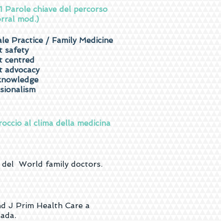
 Parole chiave del percorso
rral mod.)
le Practice / Family Medicine
t safety
t centred
t advocacy
knowledge
sionalism
ccio al clima della medicina
a del World family doctors.
nd J Prim Health Care a
nada.