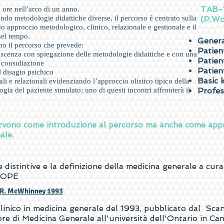
TAB-1
re ore nell’arco di un anno.
ndo metodologie didattiche diverse, il percorso è centrato sulla
(P.Wo
uo approccio metodologico, clinico, relazionale e gestionale e il
nel tempo.
Genera
o il percorso che prevede:
Patien
noscenza con spiegazione delle metodologie didattiche e con una
Patien
la consultazione
Patien
ul disagio psichico
Basic 
nali e relazionali evidenziando l’approccio olistico tipico della
gia del paziente simulato; uno di questi incontri affronterà il
Profes
rvono come introduzione al percorso ma anche come appro
ale.
e distintive e la definizione della medicina generale a cur
ROPE
n R. McWhinney 1993
clinico in medicina generale del 1993, pubblicato dal Sca
re di Medicina Generale all'università dell'Ontario in Ca