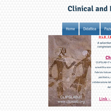
Clinical and 
Home
Didattica
Pazi
OLD (
A selectio
congresses
Ch
CLIPSLAB-IT n
scientifica sto
Fabrizio Valcan
psichiatra, 
collaborazione de
dal
Link -