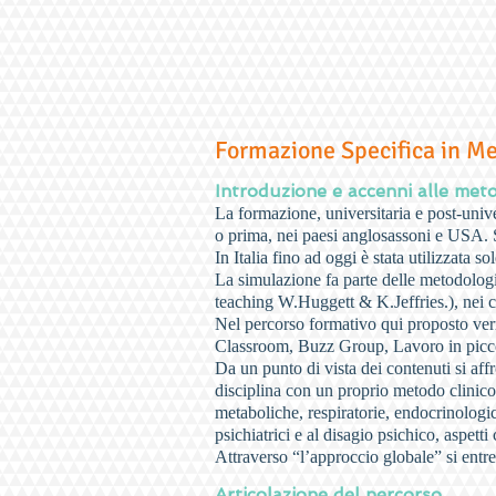
Formazione Specifica in M
Introduzione e accenni alle meto
La formazione, universitaria e post-univ
o prima, nei paesi anglosassoni e USA. S
In Italia fino ad oggi è stata utilizzata 
La simulazione fa parte delle metodologie
teaching W.Huggett & K.Jeffries.), nei co
Nel percorso formativo qui proposto ver
Classroom, Buzz Group, Lavoro in piccol
Da un punto di vista dei contenuti si af
disciplina con un proprio metodo clinico.
metaboliche, respiratorie, endocrinologic
psichiatrici e al disagio psichico, aspet
Attraverso “l’approccio globale” si entre
Articolazione del percorso