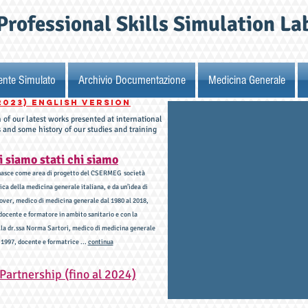
Professional Skills Simulation La
ente Simulato
Archivio Documentazione
Medicina Generale
2023) English VERSION
n of our latest works presented at international
 and some history of our studies and training
i siamo stati chi siamo
asce come area di progetto del CSERMEG società
rica della medicina generale italiana, e da un’idea di
over, medico di medicina generale dal 1980 al 2018,
docente e formatore in ambito sanitario e con la
lla dr.ssa Norma Sartori, medico di medicina generale
 1997, docente e formatrice ...
continua
 Partnership (fino al 2024)