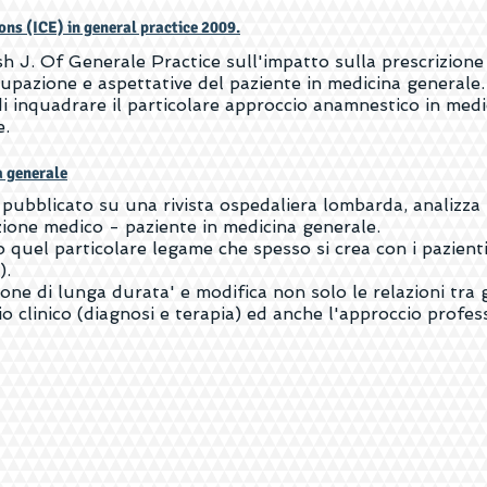
ons (ICE) in general practice 2009.
h J. Of Generale Practice sull'impatto sulla prescrizione 
cupazione e aspettative del paziente in medicina generale.
 inquadrare il particolare approccio anamnestico in medic
e.
a generale
 pubblicato su una rivista ospedaliera lombarda, analizz
azione medico - paziente in medicina generale.
o quel particolare legame che spesso si crea con i pazien
).
one di lunga durata' e modifica non solo le relazioni tra g
o clinico (diagnosi e terapia) ed anche l'approccio profes