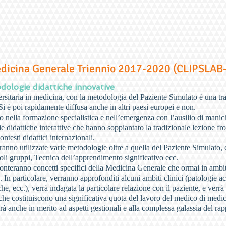
edicina Generale Triennio 2017-2020 (CLIPSLAB-
dologie didattiche innovative
ersitaria in medicina, con la metodologia del Paziente Simulato è una tr
i è poi rapidamente diffusa anche in altri paesi europei e non.
solo nella formazione specialistica e nell’emergenza con l’ausilio di manic
 didattiche interattive che hanno soppiantato la tradizionale lezione fr
ntesti didattici internazionali.
ranno utilizzate varie metodologie oltre a quella del Paziente Simulat
i gruppi, Tecnica dell’apprendimento significativo ecc.
fronteranno concetti specifici della Medicina Generale che ormai in ambi
 In particolare, verranno approfonditi alcuni ambiti clinici (patologie ac
he, ecc.), verrà indagata la particolare relazione con il paziente, e verr
ti che costituiscono una significativa quota del lavoro del medico di medi
rà anche in merito ad aspetti gestionali e alla complessa galassia del rapp