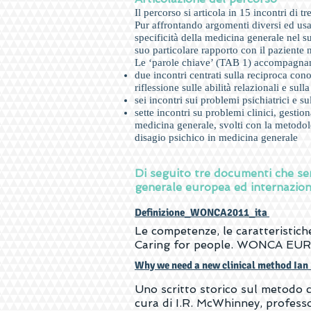
Il percorso si articola in 15 incontri di t
Pur affrontando argomenti diversi ed usa
specificità della medicina generale nel s
suo particolare rapporto con il paziente 
Le ‘parole chiave’ (TAB 1) accompagnan
due incontri centrati sulla reciproca co
riflessione sulle abilità relazionali e sul
sei incontri sui problemi psichiatrici e s
sette incontri su problemi clinici, gestio
medicina generale, svolti con la metodolo
disagio psichico in medicina generale
Di seguito tre documenti che se
generale europea ed internazion
Definizione_WONCA2011_ita
Le competenze, le caratteristich
Caring for people. WONCA EU
Why we need a new clinical method Ia
Uno scritto storico sul metodo 
cura di I.R. McWhinney, professo